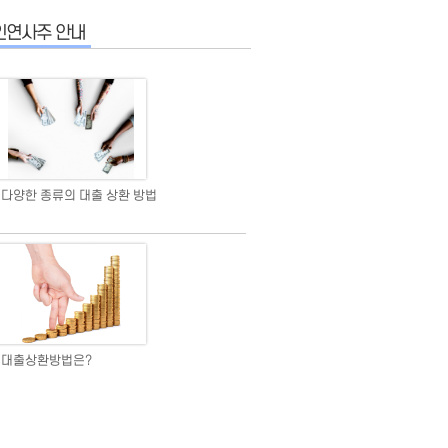
인연사주 안내
다양한 종류의 대출 상환 방법
대출상환방법은?