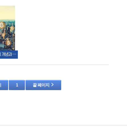
마이너스대출의 개념과 장단점, 주의사항
지
1
끝 페이지